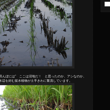
た田んぼには” ここは沼地だ！ と思ったのか、アシなのか、
水辺を好む挺水植物が土手きわに繁茂しています。