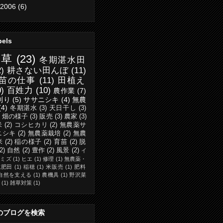
2006
(6)
bels
除草
(23)
冬期湛水田
2)
耕さない田んぼ
(11)
苗の仕事
(11)
田植え
0)
百姓力
(10)
農作業
(7)
刈り
(5)
ササニシキ
(4)
無農
(4)
冬期湛水
(3)
天日干し
(3)
・畑の様子
(3)
販売
(3)
農家
(3)
米
(2)
コシヒカリ
(2)
無農薬サ
ニシキ
(2)
無農薬栽培
(2)
無農
米
(2)
稲の様子
(2)
育苗
(2)
脱
(2)
自然
(2)
豊作
(2)
風景
(2)
イ
ミミズ
(1)
ヒエ
(1)
修理
(1)
無農薬・
施肥田
(1)
稲穂
(1)
米販売
(1)
肥料
自然を支える
(1)
農機具
(1)
野沢菜
(1)
雑草対策
(1)
のブログを検索