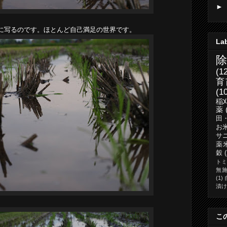
►
に写るのです。ほとんど自己満足の世界です。
La
(1
育
(1
稲
薬
田
お
サ
薬
穀
ト
無
(1)
漬け
こ