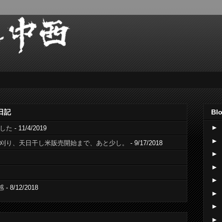
日記
Blo
►
でした
- 11/4/2019
►
稲刈り、天日干し米販売開始まで、あと少し。
- 9/17/2018
►
►
►
感
- 8/12/2018
►
►
►