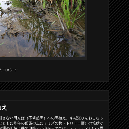
件のコメント:
植え
耕さない田んぼ（不耕起田）への田植え。冬期湛水をおこなっ
とともに昨年の稲藁の上にミミズの糞（トロトロ層）の堆積が
普通の田植え機で田植えが出来るのでは・・・・・？という思