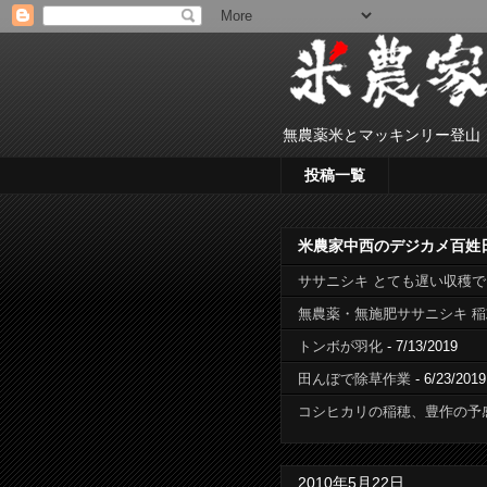
無農薬米とマッキンリー登山
投稿一覧
米農家中西のデジカメ百姓
ササニシキ とても遅い収穫
無農薬・無施肥ササニシキ 
トンボが羽化
- 7/13/2019
田んぼで除草作業
- 6/23/2019
コシヒカリの稲穂、豊作の予
2010年5月22日