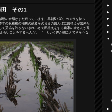
►
田 その1
►
►
感動の余韻がまだ残っています。早朝5：30、カメラを持っ
昨年の収穫後の稲株の残るそのままの田んぼに田植えが出来た
►
して妥協を許さないきれいさで田植えをする農家の皆さんが見
►
 えらいことをするもんだ。 ” という声が聞こえてきそうな
▼
►