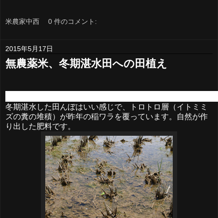
米農家中西
0 件のコメント:
2015年5月17日
無農薬米、冬期湛水田への田植え
無農薬米 不耕起田への田植えで、秋の新米販売に向けて、不耕
冬期湛水した田んぼはいい感じで、トロトロ層（イトミミ
ズの糞の堆積）が昨年の稲ワラを覆っています。自然が作
り出した肥料です。