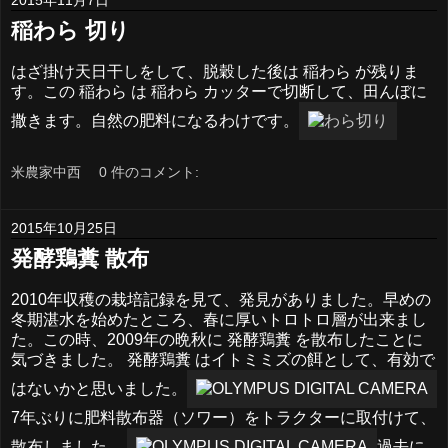
稲わら 切り
はざ掛け天日干しをして、脱穀した後は 稲わら が残りま
す。この 稲わら は 稲わら カッターで切断して、田んぼに
撒きます。自然の肥料になるわけです。
米農家中西
0 件のコメント:
2015年10月25日
発酵鶏糞 散布
2010年収穫の栽培記録を見て、発見がありました。早めの
冬期湛水を始めたところ、春に厚いトロトロ層が出来まし
た。この時、2009年の晩秋に 発酵鶏糞 を散布したことに
気づきました。 発酵鶏糞 はイトミミズの餌として、有効で
はないかと思いました。
7年ぶりに肥料散布器（ソワー）をトラクターに取付けて、
散布しました。
過去に