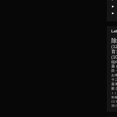
►
►
La
(1
育
(1
稲
薬
田
お
サ
薬
穀
ト
無
(1)
漬け