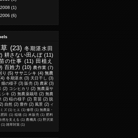
2008
(1)
2006
(6)
bels
除草
(23)
冬期湛水田
2)
耕さない田んぼ
(11)
苗の仕事
(11)
田植え
0)
百姓力
(10)
農作業
(7)
刈り
(5)
ササニシキ
(4)
無農
(4)
冬期湛水
(3)
天日干し
(3)
・畑の様子
(3)
販売
(3)
農家
(3)
米
(2)
コシヒカリ
(2)
無農薬サ
ニシキ
(2)
無農薬栽培
(2)
無農
米
(2)
稲の様子
(2)
育苗
(2)
脱
(2)
自然
(2)
豊作
(2)
風景
(2)
イ
ミミズ
(1)
ヒエ
(1)
修理
(1)
無農薬・
施肥田
(1)
稲穂
(1)
米販売
(1)
肥料
自然を支える
(1)
農機具
(1)
野沢菜
(1)
雑草対策
(1)