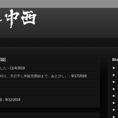
日記
Blo
►
でした
- 11/4/2019
►
稲刈り、天日干し米販売開始まで、あと少し。
- 9/17/2018
►
►
►
感
- 8/12/2018
►
►
►