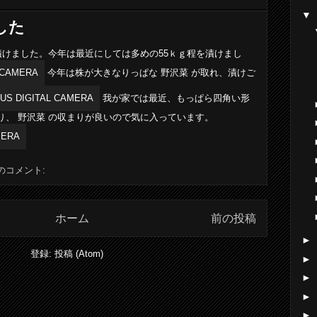
▼
した
漬けました。今年は最近にしては多めの55ｋｇ程を漬けまし
今年は株が大きなりっぱな 野沢菜 が取れ、漬けご
我が家では最近、もっぱら四角い形
り、 野沢菜 の収まりが良いので気に入っています。
件のコメント:
ホーム
前の投稿
►
登録:
投稿 (Atom)
►
►
►
►