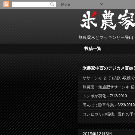
無農薬米とマッキンリー登山
投稿一覧
米農家中西のデジカメ百姓
ササニシキ とても遅い収穫
無農薬・無施肥ササニシキ 
トンボが羽化
- 7/13/2019
田んぼで除草作業
- 6/23/2019
コシヒカリの稲穂、豊作の予
2015年12月6日