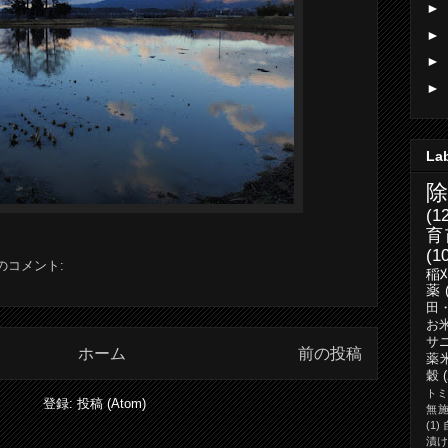
►
►
►
►
La
(1
育
(1
件のコメント:
稲
薬
田
お
サ
ホーム
前の投稿
薬
穀
ト
登録:
投稿 (Atom)
無
(1)
漬け