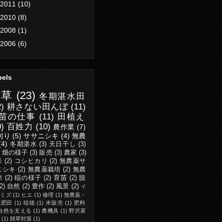
2011
(10)
2010
(8)
2008
(1)
2006
(6)
bels
除草
(23)
冬期湛水田
2)
耕さない田んぼ
(11)
苗の仕事
(11)
田植え
0)
百姓力
(10)
農作業
(7)
刈り
(5)
ササニシキ
(4)
無農
(4)
冬期湛水
(3)
天日干し
(3)
・畑の様子
(3)
販売
(3)
農家
(3)
米
(2)
コシヒカリ
(2)
無農薬サ
ニシキ
(2)
無農薬栽培
(2)
無農
米
(2)
稲の様子
(2)
育苗
(2)
脱
(2)
自然
(2)
豊作
(2)
風景
(2)
イ
ミミズ
(1)
ヒエ
(1)
修理
(1)
無農薬・
施肥田
(1)
稲穂
(1)
米販売
(1)
肥料
自然を支える
(1)
農機具
(1)
野沢菜
(1)
雑草対策
(1)