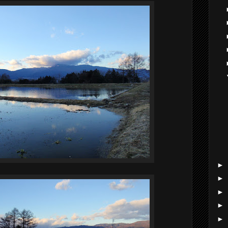
►
►
►
►
►