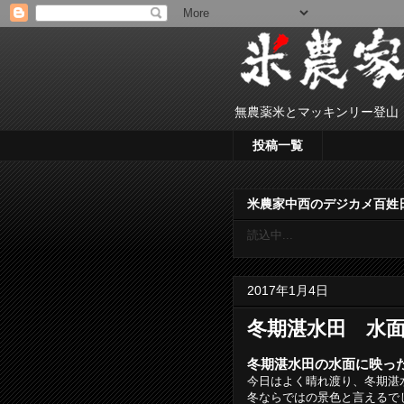
無農薬米とマッキンリー登山
投稿一覧
米農家中西のデジカメ百姓
読込中...
2017年1月4日
冬期湛水田 水
冬期湛水田の水面に映っ
今日はよく晴れ渡り、冬期湛
冬ならではの景色と言えるで