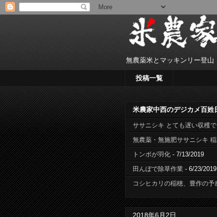
無農薬米とマッキンリー登山
投稿一覧
米農家中西のデジカメ百姓
ササニシキ とても遅い収穫
無農薬・無施肥ササニシキ 
トンボが羽化
- 7/13/2019
田んぼで除草作業
- 6/23/2019
コシヒカリの稲穂、豊作の予
2018年6月2日