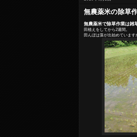
無農薬米の除草
無農薬米で除草作業は雑
田植えをしてから2週間。
田んぼは藻が出始めています