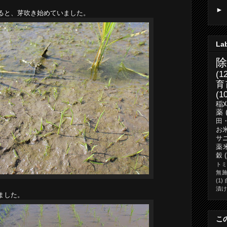
►
ると、芽吹き始めていました。
La
(1
育
(1
稲
薬
田
お
サ
薬
穀
ト
無
(1)
漬け
ました。
こ