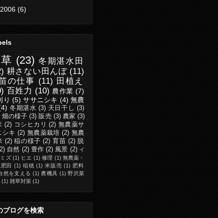
2006
(6)
bels
除草
(23)
冬期湛水田
2)
耕さない田んぼ
(11)
苗の仕事
(11)
田植え
0)
百姓力
(10)
農作業
(7)
刈り
(5)
ササニシキ
(4)
無農
(4)
冬期湛水
(3)
天日干し
(3)
・畑の様子
(3)
販売
(3)
農家
(3)
米
(2)
コシヒカリ
(2)
無農薬サ
ニシキ
(2)
無農薬栽培
(2)
無農
米
(2)
稲の様子
(2)
育苗
(2)
脱
(2)
自然
(2)
豊作
(2)
風景
(2)
イ
ミミズ
(1)
ヒエ
(1)
修理
(1)
無農薬・
施肥田
(1)
稲穂
(1)
米販売
(1)
肥料
自然を支える
(1)
農機具
(1)
野沢菜
(1)
雑草対策
(1)
のブログを検索