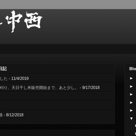
日記
Blo
►
でした
- 11/4/2019
►
稲刈り、天日干し米販売開始まで、あと少し。
- 9/17/2018
►
►
►
感
- 8/12/2018
▼