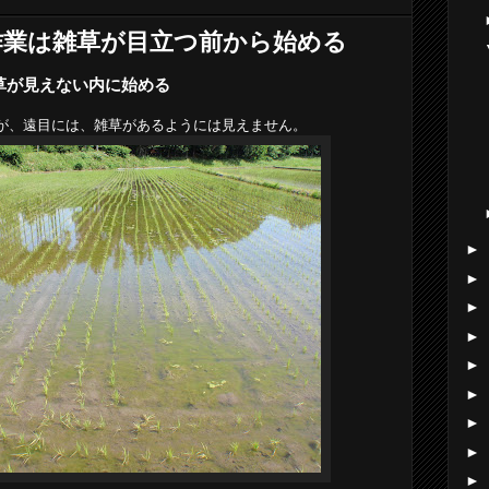
作業は雑草が目立つ前から始める
草が見えない内に始める
が、遠目には、雑草があるようには見えません。
►
►
►
►
►
►
►
►
►