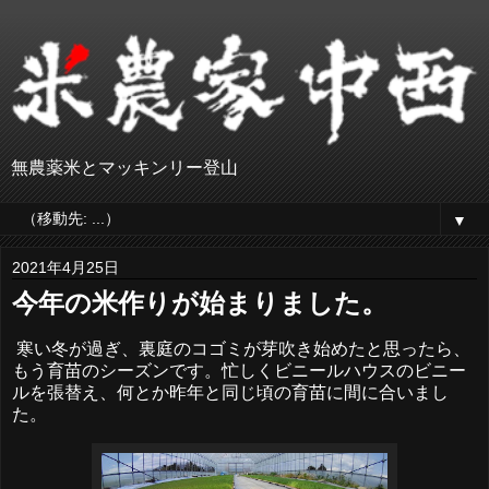
無農薬米とマッキンリー登山
▼
2021年4月25日
今年の米作りが始まりました。
寒い冬が過ぎ、裏庭のコゴミが芽吹き始めたと思ったら、
もう育苗のシーズンです。忙しくビニールハウスのビニー
ルを張替え、何とか昨年と同じ頃の育苗に間に合いまし
た。